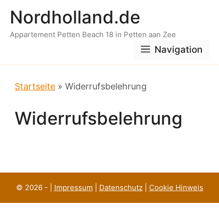
Zum
Nordholland.de
Inhalt
springen
Appartement Petten Beach 18 in Petten aan Zee
Navigation
Startseite
»
Widerrufsbelehrung
Widerrufsbelehrung
© 2026 - |
Impressum
|
Datenschutz
|
Cookie Hinweis